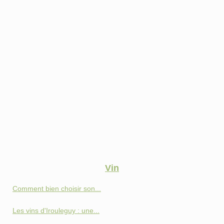
Vin
Comment bien choisir son...
Les vins d'Irouleguy : une...